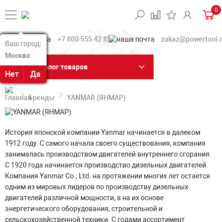
0
+7 800 555 42 85
zakaz@powertool.
Ваш город:
Ваш город:
Москва
Москва
Каталог товаров
Нет
Нет
Да
Да
Бренды
YANMAR (ЯНМАР)
История японской компании Yanmar начинается в далеком
1912 году. С самого начала своего существования, компания
занималась производством двигателей внутреннего сгорания.
С 1920 года начинается производство дизельных двигателей.
Компания Yanmar Co., Ltd. на протяжении многих лет остается
одним из мировых лидеров по производству дизельных
двигателей различной мощности, а на их основе
энергетического оборудования, строительной и
сельскохозяйственной техники. С годами ассортимент