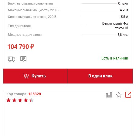
Блок автоматики включения
Опция
Максимальная мощность, 220 В
4 кВт
Сила номинального тока, 220 В
15,5 А
Бензиновый, 4-х
Тип двигателя
тактный
Мощность двигателя
5,8 л.с.
₽
104 790
Есть в наличии
Купить
В один клик
Код товара:
135828