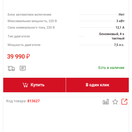
Блок автоматики включения
Нет
Максимальная мощность, 220 В
3 кВт
Сила номинального тока, 220 В
12,1 А
Бензиновый, 4-х
Тип двигателя
тактный
Мощность двигателя
7,5 л.с.
₽
39 990
Есть в наличии
Купить
В один клик
Код товара:
813627