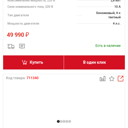
Максимальная мощность, 220 В
2,6 кВт
Сила номинального тока, 220 В
10 А
Бензиновый, 4-х
Тип двигателя
тактный
Мощность двигателя
4 л.с.
₽
49 990
Есть в наличии
Купить
В один клик
Код товара:
711340