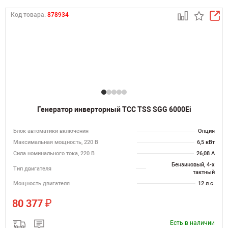
Код товара:
878934
Генератор инверторный ТСС TSS SGG 6000Ei
Блок автоматики включения
Опция
Максимальная мощность, 220 В
6,5 кВт
Сила номинального тока, 220 В
26,08 А
Бензиновый, 4-х
Тип двигателя
тактный
Мощность двигателя
12 л.с.
₽
80 377
Есть в наличии