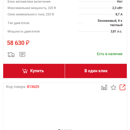
Блок автоматики включения
Нет
Максимальная мощность, 220 В
2,3 кВт
Сила номинального тока, 220 В
8,7 А
Бензиновый, 4-х
Тип двигателя
тактный
Мощность двигателя
3,81 л.с.
₽
58 630
Есть в наличии
Купить
В один клик
Код товара:
813625