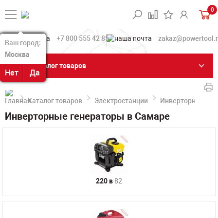
0
+7 800 555 42 85
zakaz@powertool.
Ваш город:
Ваш город:
Москва
Москва
Каталог товаров
Нет
Нет
Да
Да
Каталог товаров
Электростанции
Инверторные ге
Инверторные генераторы в Самаре
220 в
82