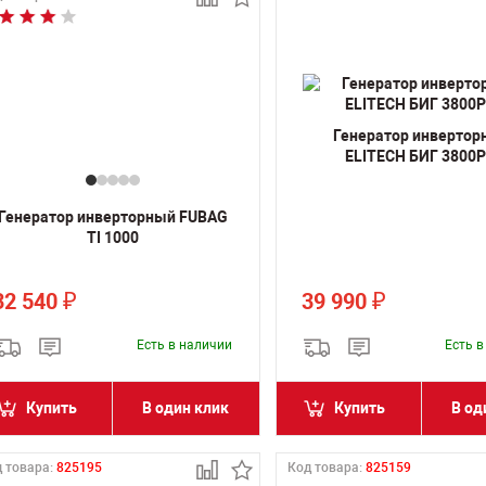
Генератор инвертор
ELITECH БИГ 3800
Генератор инверторный FUBAG
TI 1000
32 540
39 990
₽
₽
Есть в наличии
Есть 
Купить
В один клик
Купить
В од
 товара:
825195
Код товара:
825159