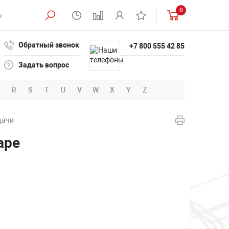
0
Обратный звонок
+7 800 555 42 85
Задать вопрос
R
S
T
U
V
W
X
Y
Z
дачи
аре