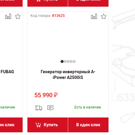
Код товара:
813625
 FUBAG
Генератор инверторный A-
iPower A2500iS
55 990
₽
в наличии
Есть в наличии
ин клик
Купить
В один клик