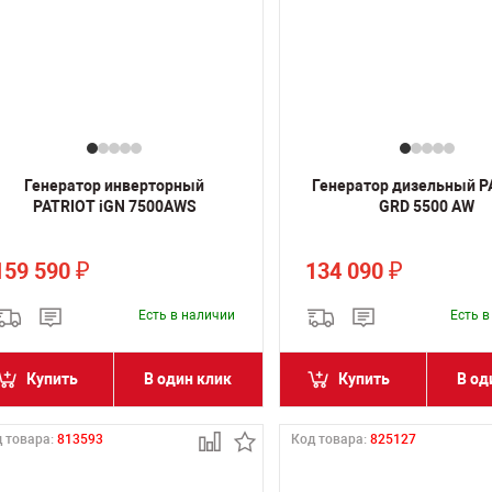
Генератор инверторный
Генератор дизельный P
PATRIOT iGN 7500AWS
GRD 5500 AW
159 590
134 090
₽
₽
Есть в наличии
Есть 
Купить
В один клик
Купить
В од
 товара:
813593
Код товара:
825127