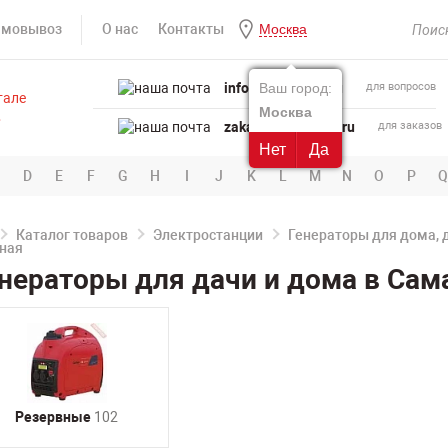
амовывоз
О нас
Контакты
Москва
info@powertool.ru
Ваш город:
для вопросов
Москва
zakaz@powertool.ru
для заказов
Нет
Да
D
E
F
G
H
I
J
K
L
M
N
O
P
Q
Каталог товаров
Электростанции
Генераторы для дома, 
нераторы для дачи и дома в Сам
Резервные
102