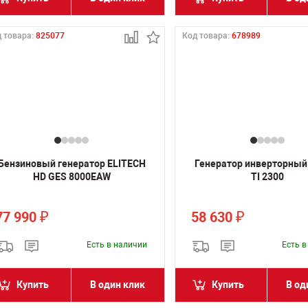
 товара:
825077
Код товара:
678989
Бензиновый генератор ELITECH
Генератор инверторный
HD GES 8000EAW
TI 2300
77 990
58 630
₽
₽
Есть в наличии
Есть 
Купить
В один клик
Купить
В од