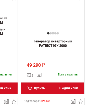
ный
РМ
Генератор инверторный
PATRIOT iGX 2000
49 290
₽
в наличии
Есть в наличии
ин клик
Купить
В один клик
Код товара:
825145