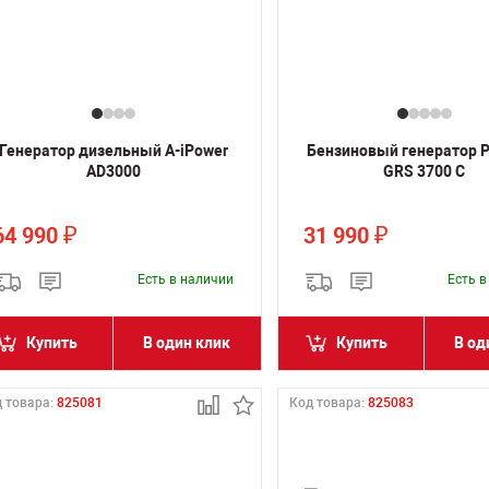
Генератор дизельный A-iPower
Бензиновый генератор 
AD3000
GRS 3700 C
64 990
31 990
₽
₽
Есть в наличии
Есть 
Купить
В один клик
Купить
В од
 товара:
825081
Код товара:
825083