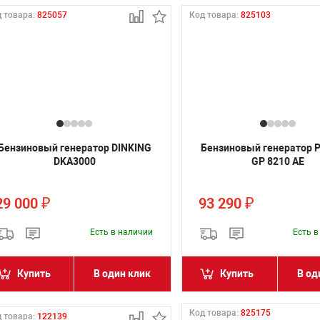
 товара:
825057
Код товара:
825103
Бензиновый генератор DINKING
Бензиновый генератор 
DKA3000
GP 8210 AE
29 000
93 290
₽
₽
Есть в наличии
Есть 
Купить
В один клик
Купить
В од
Код товара:
825175
 товара:
122139