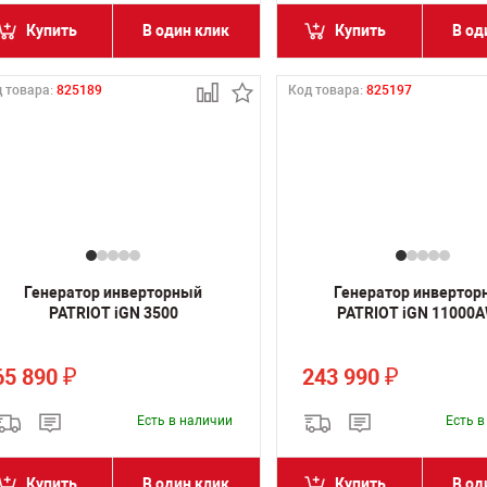
Купить
В один клик
Купить
В од
 товара:
825189
Код товара:
825197
Генератор инверторный
Генератор инвертор
PATRIOT iGN 3500
PATRIOT iGN 11000
65 890
243 990
₽
₽
Есть в наличии
Есть 
Купить
В один клик
Купить
В од