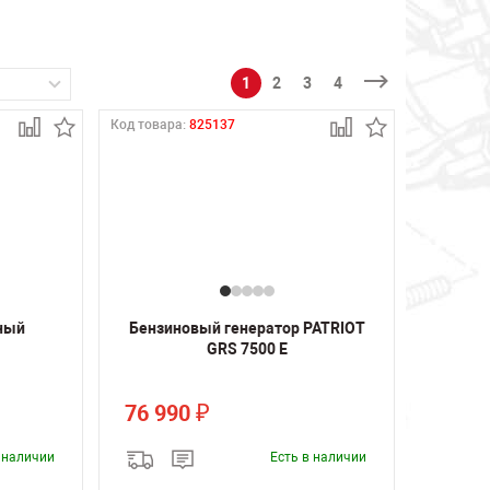
1
2
3
4
Код товара:
825137
ный
Бензиновый генератор PATRIOT
GRS 7500 E
76 990
₽
в наличии
Есть в наличии