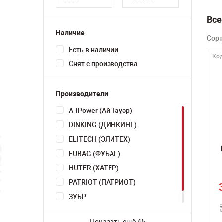
Все
Наличие
Сор
Есть в наличии
Код
Снят с производства
Производители
A-iPower (АйПауэр)
DINKING (ДИНКИНГ)
ELITECH (ЭЛИТЕХ)
FUBAG (ФУБАГ)
HUTER (ХАТЕР)
PATRIOT (ПАТРИОТ)
ЗУБР
ТСС
Показать ещё 45