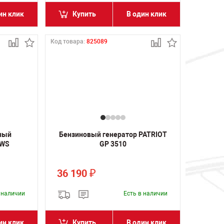
ин клик
Купить
В один клик
Код товара:
825089
ный
Бензиновый генератор PATRIOT
AWS
GP 3510
36 190
₽
в наличии
Есть в наличии
ин клик
Купить
В один клик