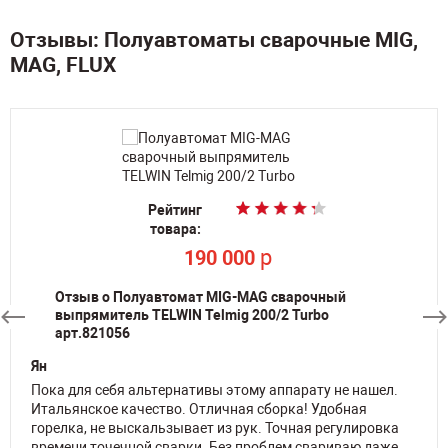
Отзывы: Полуавтоматы сварочные MIG,
MAG, FLUX
Рейтинг
Рейтинг
Рейтинг
товара:
товара:
товара:
p
p
p
190 000
190 000
28 780
Отзыв о Полуавтомат MIG-MAG сварочный
выпрямитель TELWIN Telmig 200/2 Turbo
арт.821056
Ян
Пока для себя альтернативы этому аппарату не нашел.
Итальянское качество. Отличная сборка! Удобная
горелка, не выскальзывает из рук. Точная регулировка
времени точечной сварки. Без проблем свариваю даже