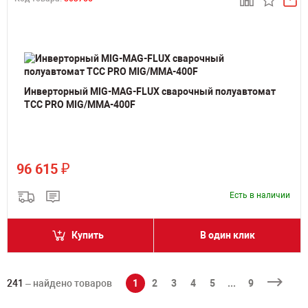
Инверторный MIG-MAG-FLUX сварочный полуавтомат
ТСС PRO MIG/MMA-400F
₽
96 615
Есть в наличии
Купить
В один клик
241
– найдено товаров
1
2
3
4
5
...
9