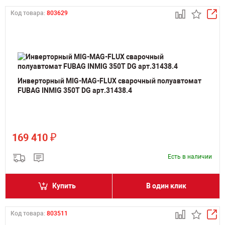
Код товара:
803629
Инверторный MIG-MAG-FLUX сварочный полуавтомат
FUBAG INMIG 350T DG арт.31438.4
₽
169 410
Есть в наличии
Купить
В один клик
Код товара:
803511