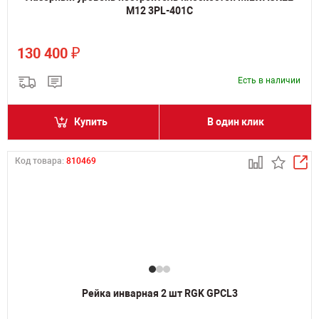
M12 3PL-401C
₽
130 400
Есть в наличии
Купить
В один клик
Код товара:
810469
Рейка инварная 2 шт RGK GPCL3