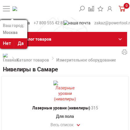
0
+7 800 555 42 85
zakaz@powertool.
Ваш город:
Ваш город:
Москва
Москва
Каталог товаров
Нет
Нет
Да
Да
Каталог товаров
Измерительное оборудование
Ни
Нивелиры в Самаре
Лазерные уровни (нивелиры)
315
Для пола
Весь список