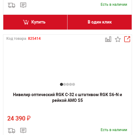
Есть в наличии
Купить
В один клик
Код товара:
825414
Нивелир оптический RGK C-32 с штативом RGK S6-N и
рейкой AMO S5
₽
24 390
Есть в наличии