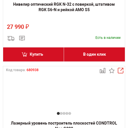
Нивелир оптический RGK N-32 с поверкой, штативом
RGK S6-N и рейкой AMO S5
₽
27 990
Есть в наличии
Купить
В один клик
Код товара:
680938
Лазерный уровень построитель плоскостей CONDTROL