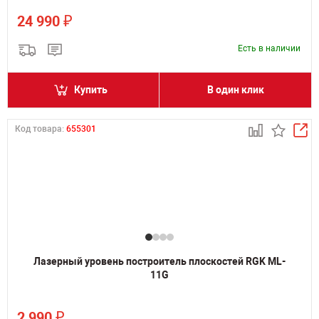
₽
24 990
Есть в наличии
Купить
В один клик
Код товара:
655301
Лазерный уровень построитель плоскостей RGK ML-
11G
₽
2 990