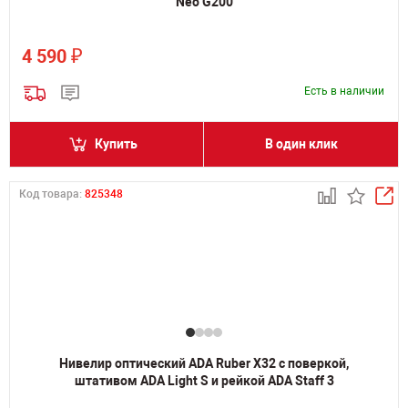
Neo G200
₽
4 590
Есть в наличии
Купить
В один клик
Код товара:
825348
Нивелир оптический ADA Ruber X32 с поверкой,
штативом ADA Light S и рейкой ADA Staff 3