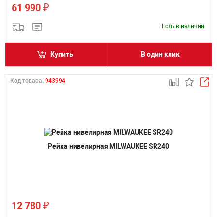
₽
61 990
Есть в наличии
Купить
В один клик
Код товара:
943994
Рейка нивелирная MILWAUKEE SR240
₽
12 780