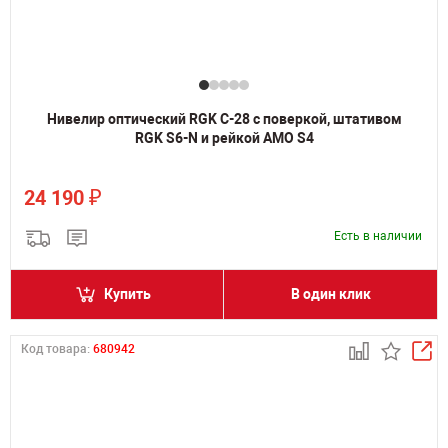
Нивелир оптический RGK C-28 с поверкой, штативом
RGK S6-N и рейкой AMO S4
₽
24 190
Есть в наличии
Купить
В один клик
Код товара:
680942