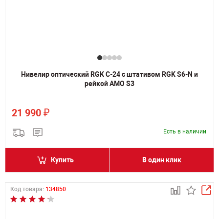
Нивелир оптический RGK C-24 с штативом RGK S6-N и
рейкой AMO S3
₽
21 990
Есть в наличии
Купить
В один клик
Код товара:
134850