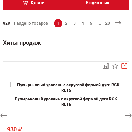
Купить
В один клик
828
– найдено товаров
1
2
3
4
5
...
28
Хиты продаж
Пузырьковый уровень с округлой формой дуги RGK
RL15
₽
930