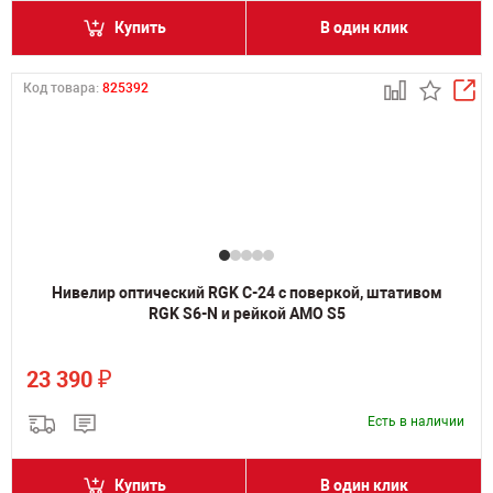
Купить
В один клик
Код товара:
825392
Нивелир оптический RGK C-24 с поверкой, штативом
RGK S6-N и рейкой AMO S5
₽
23 390
Есть в наличии
Купить
В один клик