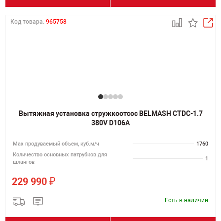
Код товара:
965758
Вытяжная установка стружкоотсос BELMASH CTDC-1.7
380V D106A
Мах продуваемый объем, куб.м/ч
1760
Количество основных патрубков для
1
шлангов
₽
229 990
Есть в наличии