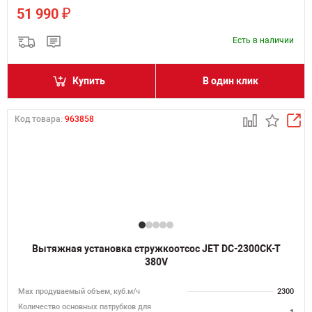
₽
51 990
Есть в наличии
Купить
В один клик
Код товара:
963858
Вытяжная установка стружкоотсос JET DC-2300CK-T
380V
Мах продуваемый объем, куб.м/ч
2300
Количество основных патрубков для