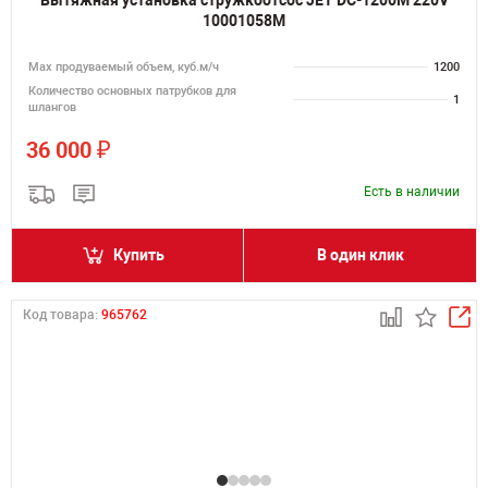
Вытяжная установка стружкоотсос JET DC-1200M 220V
10001058M
Мах продуваемый объем, куб.м/ч
1200
Количество основных патрубков для
1
шлангов
₽
36 000
Есть в наличии
Купить
В один клик
Код товара:
965762