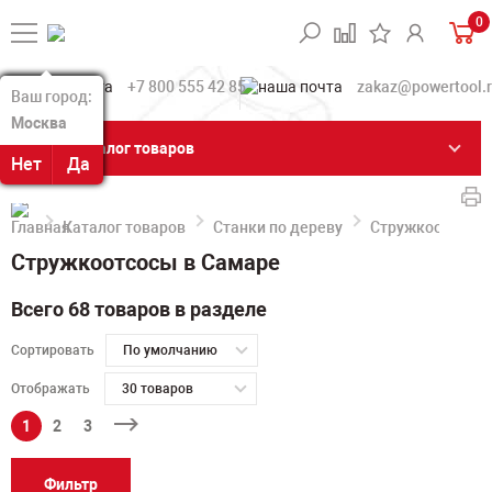
0
+7 800 555 42 85
zakaz@powertool.
Ваш город:
Ваш город:
Москва
Москва
Каталог товаров
Нет
Нет
Да
Да
Каталог товаров
Станки по дереву
Стружкоотсосы
Стружкоотсосы в Самаре
Всего 68 товаров в разделе
Сортировать
По умолчанию
Отображать
30 товаров
1
2
3
Фильтр