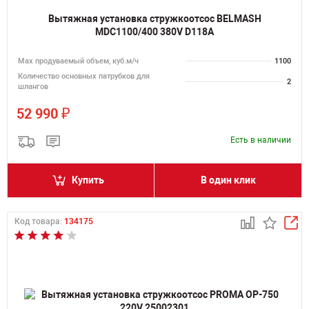
Вытяжная установка стружкоотсос BELMASH
MDC1100/400 380V D118A
Мах продуваемый объем, куб.м/ч
1100
Количество основных патрубков для
2
шлангов
₽
52 990
Есть в наличии
Купить
В один клик
Код товара:
134175