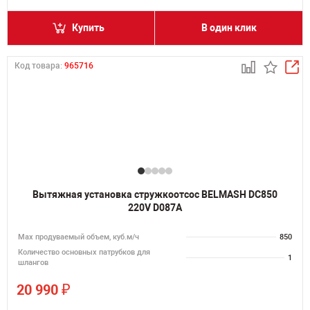
Купить
В один клик
Код товара:
965716
Вытяжная установка стружкоотсос BELMASH DC850
220V D087A
Мах продуваемый объем, куб.м/ч
850
Количество основных патрубков для
1
шлангов
₽
20 990