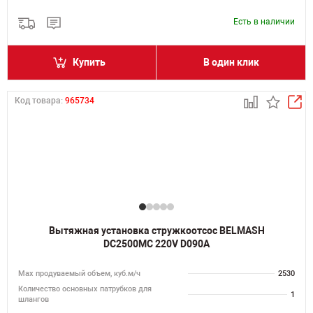
Есть в наличии
Купить
В один клик
Код товара:
965734
Вытяжная установка стружкоотсос BELMASH
DC2500MC 220V D090A
Мах продуваемый объем, куб.м/ч
2530
Количество основных патрубков для
1
шлангов