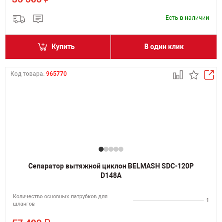
Есть в наличии
Купить
В один клик
Код товара:
965770
Сепаратор вытяжной циклон BELMASH SDC-120P
D148A
Количество основных патрубков для
1
шлангов