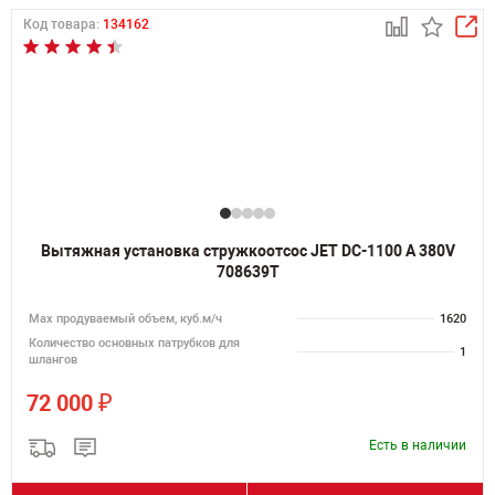
Код товара:
134162
Вытяжная установка стружкоотсос JET DC-1100 A 380V
708639T
Мах продуваемый объем, куб.м/ч
1620
Количество основных патрубков для
1
шлангов
₽
72 000
Есть в наличии