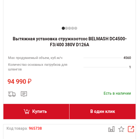
Вытяжная установка стружкоотсос BELMASH DC4500-
F3/400 380V D126A
Мах продуваемый объем, куб.м/ч
4560
Количество основных патрубков для
1
шлангов
₽
94 990
Есть в наличии
Купить
В один клик
Код товара:
965738