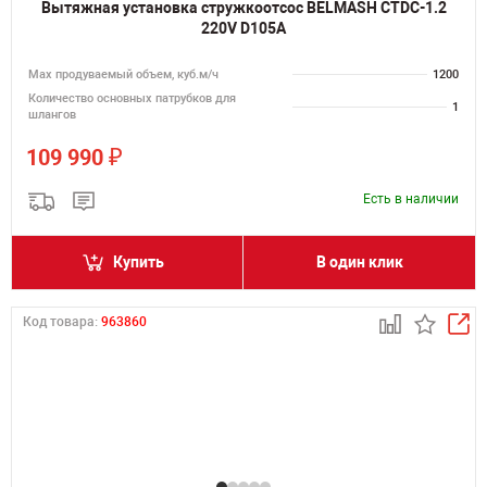
Вытяжная установка стружкоотсос BELMASH CTDC-1.2
220V D105A
Мах продуваемый объем, куб.м/ч
1200
Количество основных патрубков для
1
шлангов
₽
109 990
Есть в наличии
Купить
В один клик
Код товара:
963860