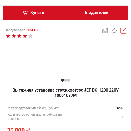
Купить
В один клик
Код товара:
134168
Вытяжная установка стружкоотсос JET DC-1200 220V
10001057M
Мах продуваемый объем, куб.м/ч
1200
Количество основных патрубков для
1
шлангов
₽
36 000