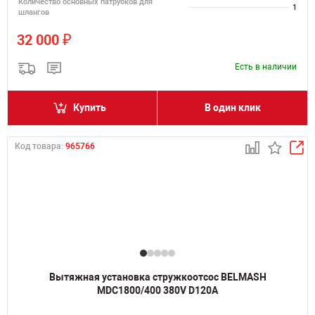
Количество основных патрубков для
1
шлангов
₽
32 000
Есть в наличии
Купить
В один клик
Код товара:
965766
Вытяжная установка стружкоотсос BELMASH
MDC1800/400 380V D120A