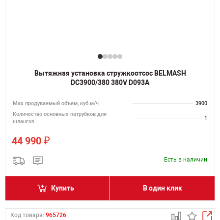
Вытяжная установка стружкоотсос BELMASH
DC3900/380 380V D093A
Мах продуваемый объем, куб.м/ч
3900
Количество основных патрубков для
1
шлангов
₽
44 990
Есть в наличии
Купить
В один клик
Код товара:
965726