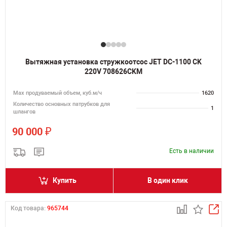
Вытяжная установка стружкоотсос JET DC-1100 CK
220V 708626CKM
Мах продуваемый объем, куб.м/ч
1620
Количество основных патрубков для
1
шлангов
₽
90 000
Есть в наличии
Купить
В один клик
Код товара:
965744