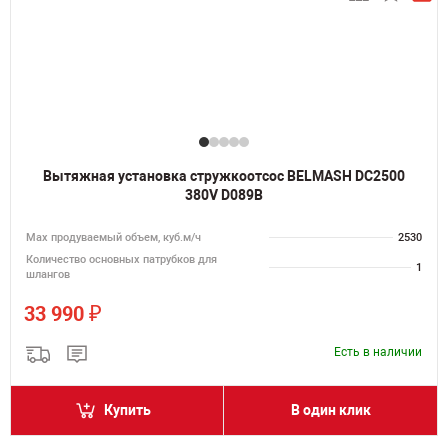
Вытяжная установка стружкоотсос BELMASH DC2500
380V D089B
Мах продуваемый объем, куб.м/ч
2530
Количество основных патрубков для
1
шлангов
₽
33 990
Есть в наличии
Купить
В один клик