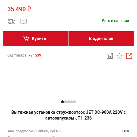
₽
35 490
Есть в наличии
Купить
В один клик
Код товара:
771539
Вытяжная установка стружкоотсос JET DC-900A 220V с
автозапуском JT1-236
Мах продуваемый объем, куб.м/ч
1100