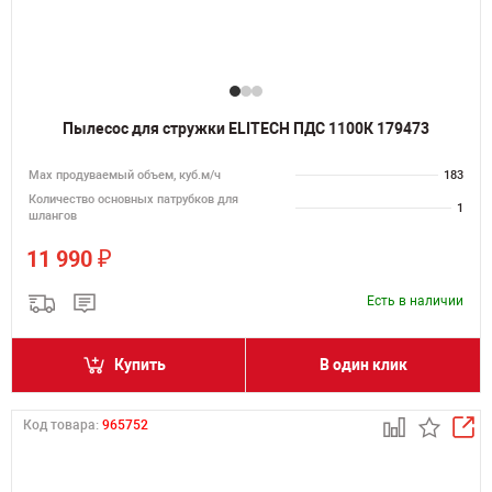
Пылесос для стружки ELITECH ПДС 1100К 179473
Мах продуваемый объем, куб.м/ч
183
Количество основных патрубков для
1
шлангов
₽
11 990
Есть в наличии
Купить
В один клик
Код товара:
965752