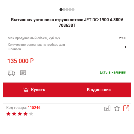
Вытяжная установка стружкоотсос JET DC-1900 A 380V
708638T
Мах продуваемый объем, куб.м/ч
2900
Количество основных патрубков для
1
шлангов
₽
135 000
Есть в наличии
Купить
В один клик
Код товара:
115246