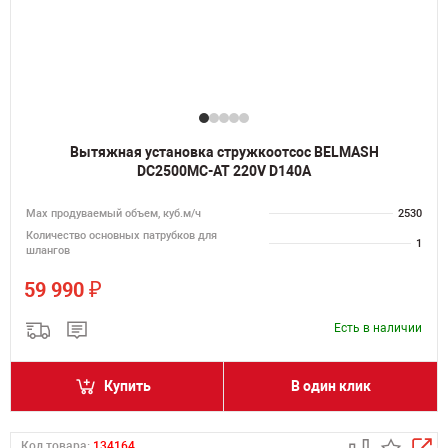
Вытяжная установка стружкоотсос BELMASH
DC2500MC-AT 220V D140A
Мах продуваемый объем, куб.м/ч
2530
Количество основных патрубков для
1
шлангов
₽
59 990
Есть в наличии
Купить
В один клик
Код товара:
134164