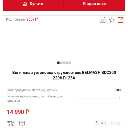
Купить
В один клик
Код товара:
965714
Вытяжная установка стружкоотсос BELMASH BDC200
220V D125A
Мах продуваемый объем, куб.м/ч
200
Количество основных патрубков для
1
шлангов
₽
14 990
Есть в наличии