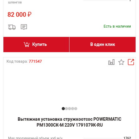
1
шлангов
₽
82 000
Есть в наличии
Купить
В один клик
Код товара:
771547
Вытяжная установка стружкоотсос POWERMATIC
PM1300CK-M 220V 1791079K-RU
Мах продуваемый объем, куб.м/ч
1762