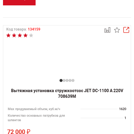
Код товара:
134159
Вытяжная установка стружкоотсос JET DC-1100 A 220V
708639M
Мах продуваемый объем, куб.м/ч
1620
Количество основных патрубков для
1
шлангов
₽
72 000