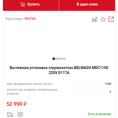
Купить
В один клик
Код товара:
965760
Вытяжная установка стружкоотсос BELMASH MDC1100
220V D117A
Мах продуваемый объем, куб.м/ч
1100
Количество основных патрубков для
2
шлангов
₽
52 990
Есть в наличии