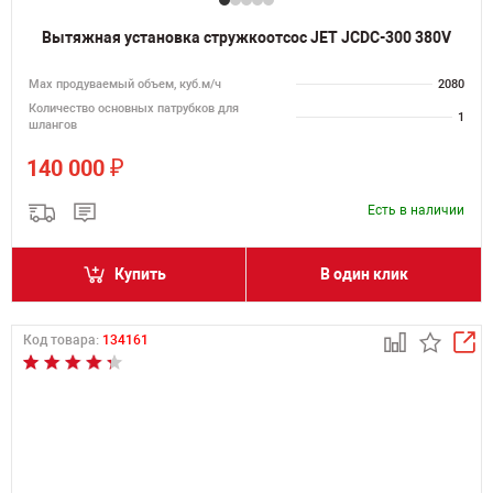
Вытяжная установка стружкоотсос JET JCDC-300 380V
Мах продуваемый объем, куб.м/ч
2080
Количество основных патрубков для
1
шлангов
₽
140 000
Есть в наличии
Купить
В один клик
Код товара:
134161