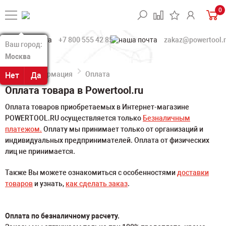
0
+7 800 555 42 85
zakaz@powertool.
Ваш город:
Ваш город:
Москва
Москва
Информация
Оплата
Нет
Нет
Да
Да
Оплата товара в Powertool.ru
Оплата товаров приобретаемых в Интернет-магазине
POWERTOOL.RU осуществляется только
Безналичным
платежом.
Оплату мы принимает только от организаций и
индивидуальных предпринимателей. Оплата от физических
лиц не принимается.
Также Вы можете ознакомиться с особенностями
доставки
товаров
и узнать,
как сделать заказ
.
Оплата по безналичному расчету.