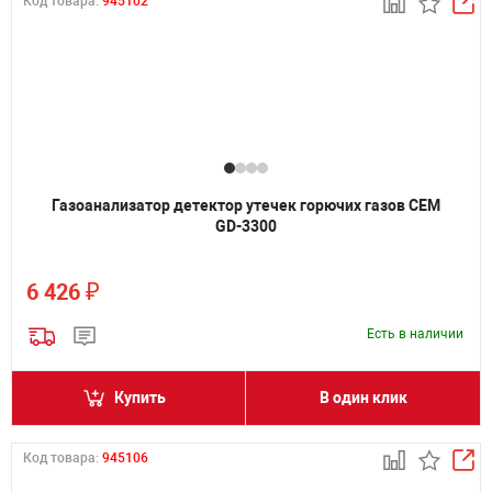
Код товара:
945102
Газоанализатор детектор утечек горючих газов CEM
GD-3300
₽
6 426
Есть в наличии
Купить
В один клик
Код товара:
945106