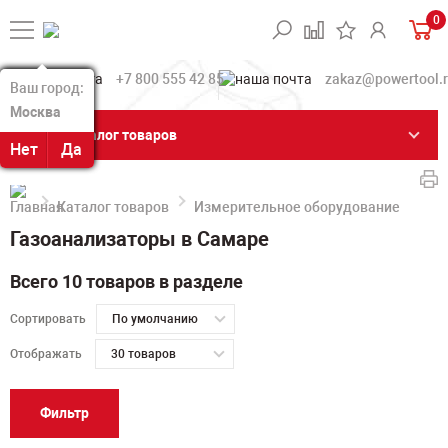
0
+7 800 555 42 85
zakaz@powertool.
Ваш город:
Ваш город:
Москва
Москва
Каталог товаров
Нет
Нет
Да
Да
Каталог товаров
Измерительное оборудование
Га
Газоанализаторы в Самаре
Всего 10 товаров в разделе
Сортировать
По умолчанию
Отображать
30 товаров
Фильтр