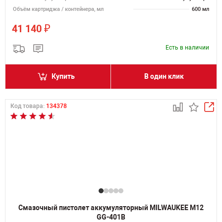
Объём картриджа / контейнера, мл
600 мл
₽
41 140
Есть в наличии
Купить
В один клик
Код товара:
134378
Смазочный пистолет аккумуляторный MILWAUKEE M12
GG-401B