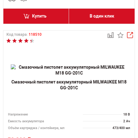
Купить
В один клик
Код товара:
118510
Смазочный пистолет аккумуляторный MILWAUKEE M18
GG-201C
Напряжение
18 В
Емкость аккумулятора
2 Ач
Объём картриджа / контейнера, мл
473/400 мл