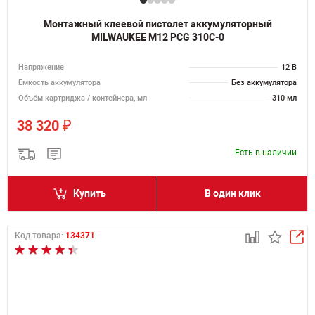
Монтажный клеевой пистолет аккумуляторный
MILWAUKEE M12 PCG 310C-0
Напряжение
12 В
Емкость аккумулятора
Без аккумулятора
Объём картриджа / контейнера, мл
310 мл
₽
38 320
Есть в наличии
Купить
В один клик
Код товара:
134371