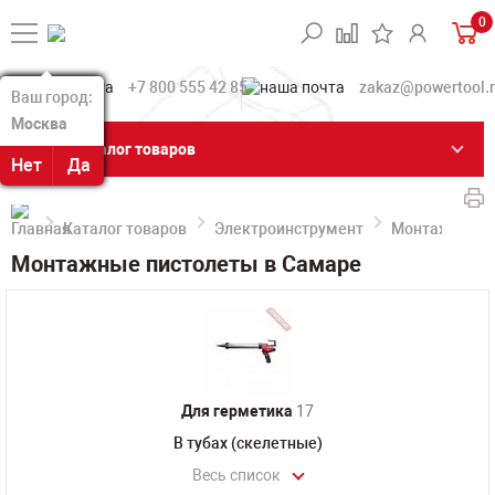
0
+7 800 555 42 85
zakaz@powertool.
Ваш город:
Ваш город:
Москва
Москва
Каталог товаров
Нет
Нет
Да
Да
Каталог товаров
Электроинструмент
Монтажные п
Монтажные пистолеты в Самаре
Для герметика
17
В тубах (скелетные)
Весь список