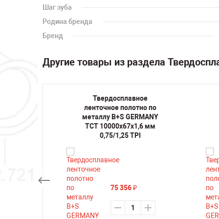
Шаг зуба
Родина бренда
Бренд
Другие товары из раздела Твердоспл
ное
Твердосплавное
но по
ленточное полотно по
RMANY
металлу B+S GERMANY
 мм 2/3
TCT 10000х67х1,6 мм
0,75/1,25 TPI
75 356
₽
ть