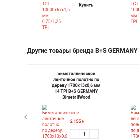
Купить
Другие товары бренда B+S GERMANY 
кое
Биметаллическое
но по
ленточное полотно по
,6 мм 6
дереву 1700х13х0,6 мм
ANY
14 TPI B+S GERMANY
d
BimetallWood
2 155
₽