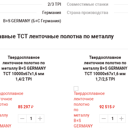
2/3 TPI
Совместимые станки
Германия
Страна производства
B+S GERMANY (Б+С Германия)
авные TCT ленточные полотна по металлу
Твердосплавное
Твердосплавное
ленточное полотно по
ленточное полотно по
металлу B+S GERMANY
металлу B+S GERMANY
TCT 10000х67х1,6 мм
TCT 10000х67х1,6 мм
1,4/2 TPI
1,7/2,5 TPI
85 297
92 515
₽
₽