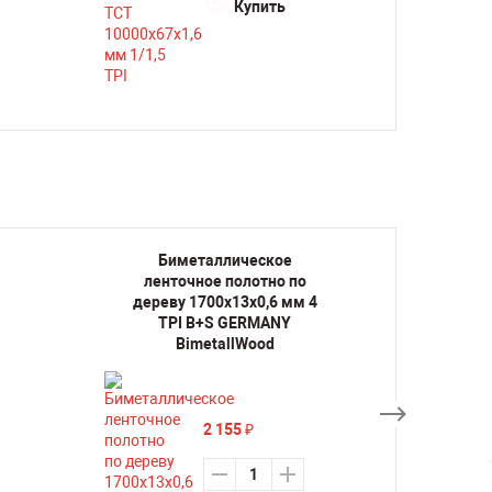
Купить
Биметаллическое
Би
ленточное полотно по
лент
дереву 1700х13х0,6 мм 4
дерев
TPI B+S GERMANY
TP
BimetallWood
2 155
₽