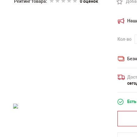
Рейтинг товара:
0 оценок
Доба
Наш
Кол-во
Безн
Дост
сего
Есть