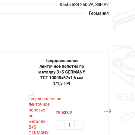
Kasto SSB 260 VA, SSB A2
Германия
Твердосплавное
Т
ленточное полотно по
лент
металлу B+S GERMANY
мета
TCT 10000х67х1,6 мм
TCT 1
1/1,5 TPI
78 533
₽