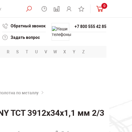
0
Обратный звонок
+7 800 555 42 85
Задать вопрос
R
S
T
U
V
W
X
Y
Z
полотна по металлу
Y TCT 3912х34х1,1 мм 2/3