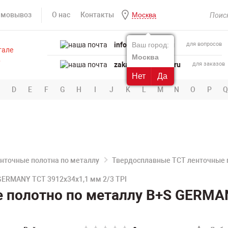
амовывоз
О нас
Контакты
Москва
info@powertool.ru
Ваш город:
для вопросов
Москва
zakaz@powertool.ru
для заказов
Нет
Да
D
E
F
G
H
I
J
K
L
M
N
O
P
Q
нточные полотна по металлу
Твердосплавные TCT ленточные 
GERMANY TCT 3912х34х1,1 мм 2/3 TPI
 полотно по металлу B+S GERMAN