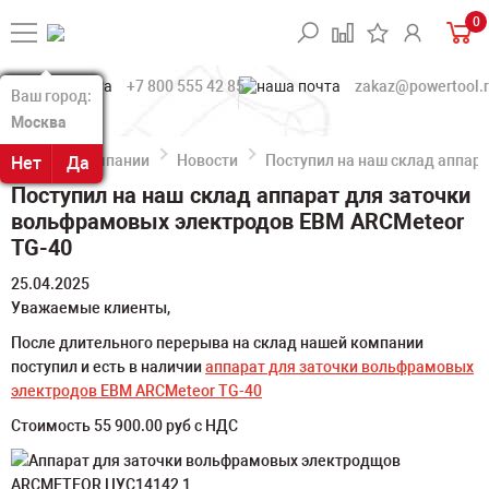
0
+7 800 555 42 85
zakaz@powertool.
Ваш город:
Ваш город:
Москва
Москва
О компании
Новости
Поступил на наш склад аппар
Нет
Нет
Да
Да
Поступил на наш склад аппарат для заточки
вольфрамовых электродов ЕВМ ARCMeteor
TG-40
25.04.2025
Уважаемые клиенты,
После длительного перерыва на склад нашей компании
поступил и есть в наличии
а
ппарат для заточки вольфрамовых
электродов ЕВМ ARCMeteor TG-40
Стоимость 55 900.00 руб с НДС