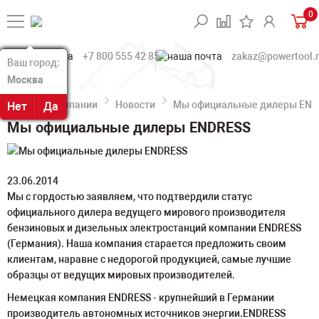
0
+7 800 555 42 85
zakaz@powertool.
Ваш город:
Ваш город:
Москва
Москва
О компании
Новости
Мы официальные дилеры END
Нет
Нет
Да
Да
Мы официальные дилеры ENDRESS
23.06.2014
Мы с гордостью заявляем, что подтвердили статус
официального дилера ведущего мирового производителя
бензиновых и дизельных электростанций компании ENDRESS
(Германия). Наша компания старается предложить своим
клиентам, наравне с недорогой продукцией, самые лучшие
образцы от ведущих мировых производителей.
Немецкая компания ENDRESS - крупнейший в Германии
производитель автономных источников энергии.ENDRESS