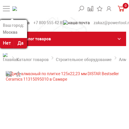
0
+7 800 555 42 85
zakaz@powertool.
Ваш город:
Ваш город:
Москва
Москва
Каталог товаров
Нет
Нет
Да
Да
Каталог товаров
Строительное оборудование
Алма